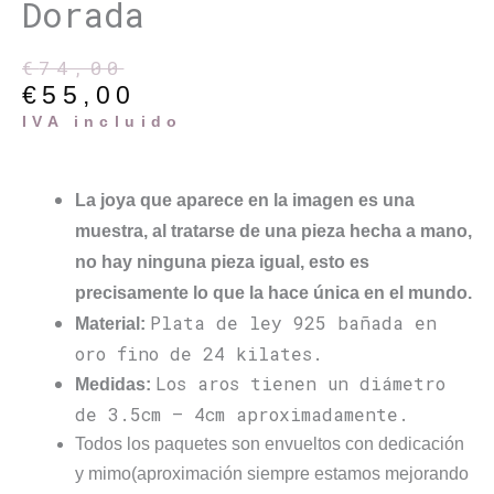
Dorada
€
74,00
El
El
€
55,00
precio
precio
original
actual
IVA incluido
era:
es:
€74,00.
€55,00.
La joya que aparece en la imagen es una
muestra, al tratarse de una pieza hecha a mano,
no hay ninguna pieza igual, esto es
precisamente lo que la hace única en el mundo.
Plata de ley 925 bañada en
Material:
oro fino de 24 kilates.
Los aros tienen un diámetro
Medidas:
de 3.5cm – 4cm aproximadamente.
Todos los paquetes son envueltos con dedicación
y mimo(aproximación siempre estamos mejorando