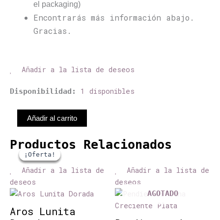
el packaging)
Encontrarás más información abajo.
Gracias.
Añadir a la lista de deseos
Aros
1 disponibles
Disponibilidad:
Media
Luna
Añadir al carrito
Dorada
cantidad
Productos Relacionados
El
El
El
El
precio
precio
precio
precio
¡Oferta!
¡Oferta!
¡Oferta!
¡Oferta!
original
actual
original
actual
era:
es:
era:
es:
Añadir a la lista de
Añadir a la lista de
€74,00.
€56,00.
€60,00.
€30,00.
deseos
deseos
AGOTADO
Aros Lunita