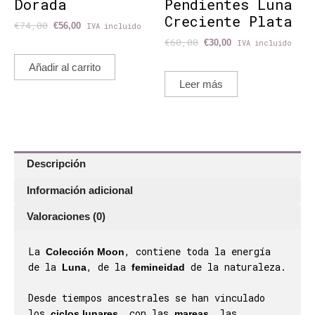
Dorada
Pendientes Luna
Creciente Plata
€
74,00
€
56,00
IVA incluido
€
60,00
€
30,00
IVA incluido
Añadir al carrito
Leer más
Descripción
Información adicional
Valoraciones (0)
La
, contiene toda la energía
Colección Moon
de la
, de la
de la naturaleza.
Luna
femineidad
Desde tiempos ancestrales se han vinculado
los
, con las
, las
ciclos lunares
mareas