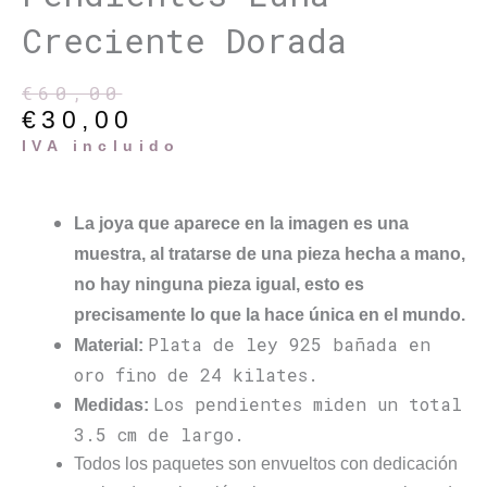
Creciente Dorada
€
60,00
El
El
€
30,00
precio
precio
original
actual
IVA incluido
era:
es:
€60,00.
€30,00.
La joya que aparece en la imagen es una
muestra, al tratarse de una pieza hecha a mano,
no hay ninguna pieza igual, esto es
precisamente lo que la hace única en el mundo.
Plata de ley 925 bañada en
Material:
oro fino de 24 kilates.
Los pendientes miden un total
Medidas:
3.5 cm de largo.
Todos los paquetes son envueltos con dedicación