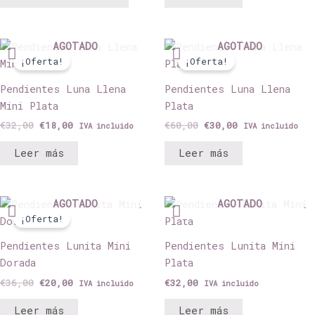
El
El
El
El
AGOTADO
AGOTADO
precio
precio
precio
precio
¡Oferta!
¡Oferta!
original
actual
original
actual
era:
es:
era:
es:
Pendientes Luna Llena
Pendientes Luna Llena
€32,00.
€18,00.
€60,00.
€30,00.
Mini Plata
Plata
€
32,00
€
18,00
€
60,00
€
30,00
IVA incluido
IVA incluido
Leer más
Leer más
El
El
AGOTADO
AGOTADO
precio
precio
¡Oferta!
original
actual
era:
es:
Pendientes Lunita Mini
Pendientes Lunita Mini
€36,00.
€20,00.
Dorada
Plata
€
36,00
€
20,00
€
32,00
IVA incluido
IVA incluido
Leer más
Leer más