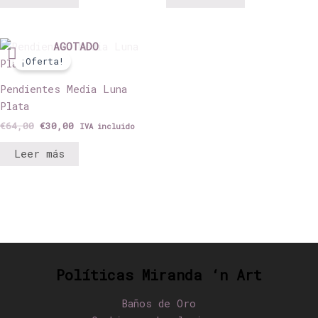
El
El
AGOTADO
precio
precio
¡Oferta!
original
actual
era:
es:
Pendientes Media Luna
€64,00.
€30,00.
Plata
€
64,00
€
30,00
IVA incluido
Leer más
Políticas Miranda ‘n Art
Baños de Oro