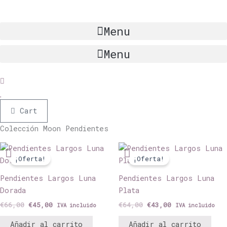
Ir
al
Menu
contenido
Mi cuenta
Lista de deseos
Menu
Mi cuenta
Lista de deseos
Cart
Colección Moon Pendientes
El
El
El
El
precio
precio
precio
precio
¡Oferta!
¡Oferta!
original
actual
original
actual
era:
es:
era:
es:
Pendientes Largos Luna
Pendientes Largos Luna
€66,00.
€45,00.
€64,00.
€43,00.
Dorada
Plata
€
66,00
€
45,00
€
64,00
€
43,00
IVA incluido
IVA incluido
Añadir al carrito
Añadir al carrito