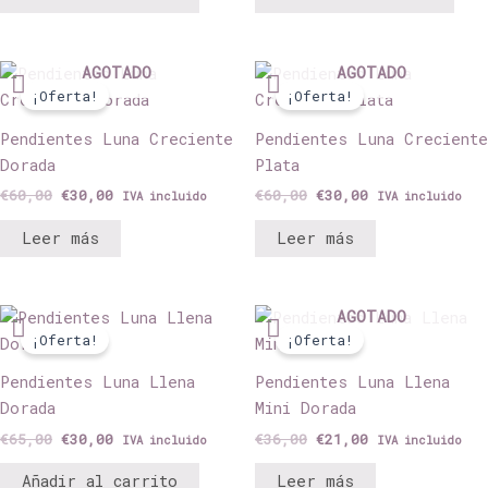
El
El
El
El
AGOTADO
AGOTADO
precio
precio
precio
precio
¡Oferta!
¡Oferta!
original
actual
original
actual
era:
es:
era:
es:
Pendientes Luna Creciente
Pendientes Luna Creciente
€60,00.
€30,00.
€60,00.
€30,00.
Dorada
Plata
€
60,00
€
30,00
€
60,00
€
30,00
IVA incluido
IVA incluido
Leer más
Leer más
El
El
El
El
AGOTADO
precio
precio
precio
precio
¡Oferta!
¡Oferta!
original
actual
original
actual
era:
es:
era:
es:
Pendientes Luna Llena
Pendientes Luna Llena
€65,00.
€30,00.
€36,00.
€21,00.
Dorada
Mini Dorada
€
65,00
€
30,00
€
36,00
€
21,00
IVA incluido
IVA incluido
Añadir al carrito
Leer más