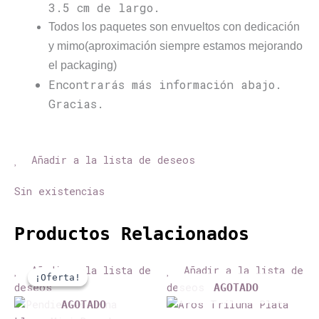
3.5 cm de largo.
Todos los paquetes son envueltos con dedicación
y mimo(aproximación siempre estamos mejorando
el packaging)
Encontrarás más información abajo.
Gracias.
Añadir a la lista de deseos
Sin existencias
Productos Relacionados
El
El
Añadir a la lista de
Añadir a la lista de
precio
precio
¡Oferta!
¡Oferta!
original
actual
deseos
deseos
AGOTADO
era:
es:
AGOTADO
€36,00.
€21,00.