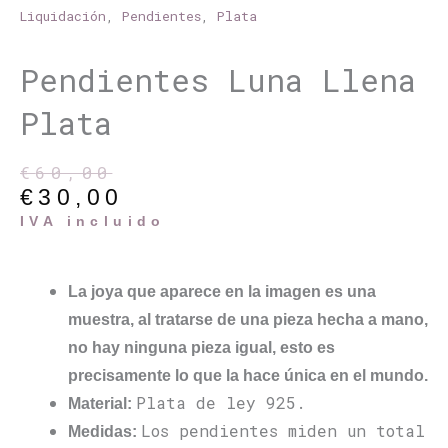
Liquidación
,
Pendientes
,
Plata
Pendientes Luna Llena
Plata
€
60,00
El
El
€
30,00
precio
precio
original
actual
IVA incluido
era:
es:
€60,00.
€30,00.
La joya que aparece en la imagen es una
muestra, al tratarse de una pieza hecha a mano,
no hay ninguna pieza igual, esto es
precisamente lo que la hace única en el mundo.
Plata de ley 925.
Material:
Los pendientes miden un total
Medidas: