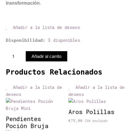
transformación.
Añadir a la lista de deseos
Pendientes
3 disponibles
Disponibilidad:
Aleteo
Polilla
Añadir al carrito
cantidad
Productos Relacionados
Añadir a la lista de
Añadir a la lista de
deseos
deseos
Aros Polillas
Pendientes
€
75,00
IVA incluido
Poción Bruja