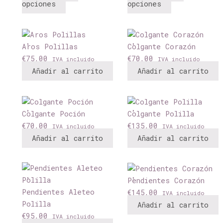
variantes.
variantes.
opciones
opciones
página
Las
Las
de
opciones
opciones
producto
se
se
Aros Polillas
Colgante Corazón
pueden
pueden
€
75,00
€
70,00
IVA incluido
IVA incluido
elegir
elegir
Añadir al carrito
Añadir al carrito
en
en
la
la
página
página
de
de
Colgante Poción
Colgante Polilla
producto
producto
€
70,00
€
135,00
IVA incluido
IVA incluido
Añadir al carrito
Añadir al carrito
Pendientes Corazón
Pendientes Aleteo
€
145,00
IVA incluido
Polilla
Añadir al carrito
€
95,00
IVA incluido