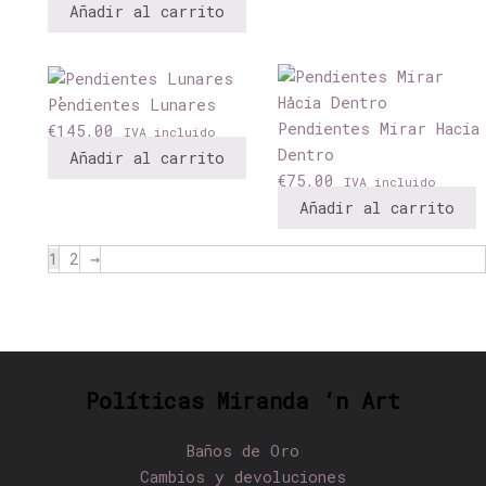
Añadir al carrito
Pendientes Lunares
Pendientes Mirar Hacia
€
145,00
IVA incluido
Dentro
Añadir al carrito
€
75,00
IVA incluido
Añadir al carrito
1
2
→
Políticas Miranda ‘n Art
Baños de Oro
Cambios y devoluciones