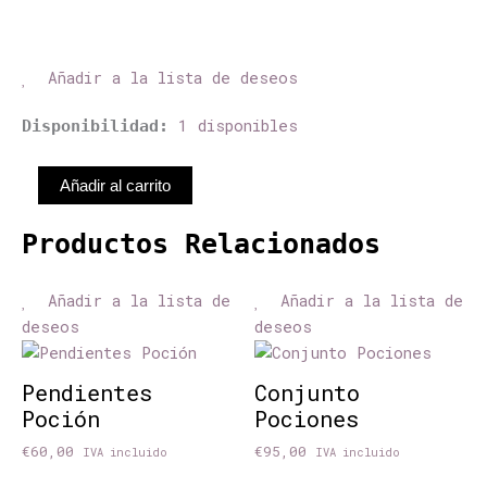
Añadir a la lista de deseos
Corazón
1 disponibles
Disponibilidad:
Anatómico
Mini
Añadir al carrito
cantidad
Productos Relacionados
Est
Añadir a la lista de
Añadir a la lista de
pro
deseos
deseos
tie
múl
Pendientes
Conjunto
var
Poción
Pociones
Las
opc
€
60,00
€
95,00
IVA incluido
IVA incluido
se