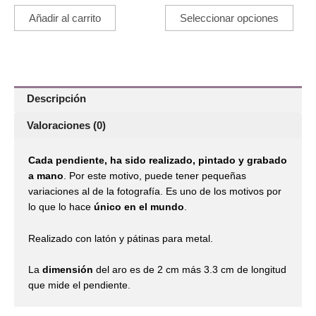
pue
Añadir al carrito
Seleccionar opciones
ele
en
la
pági
de
Descripción
pro
Valoraciones (0)
Cada pendiente, ha sido realizado, pintado y grabado
a mano
. Por este motivo, puede tener pequeñas
variaciones al de la fotografía. Es uno de los motivos por
lo que lo hace
único en el mundo
.
Realizado con latón y pátinas para metal.
La
dimensión
del aro es de 2 cm más 3.3 cm de longitud
que mide el pendiente.