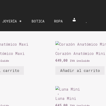
 JOYERÍA ✶
BOTICA
ROPA
Mi cuenta
Lista de 
tómico Maxi
Corazón Anatómico Mini
€
49,00
cluido
IVA incluido
l carrito
Añadir al carrito
Luna Mini
€
45,00
cluido
IVA incluido