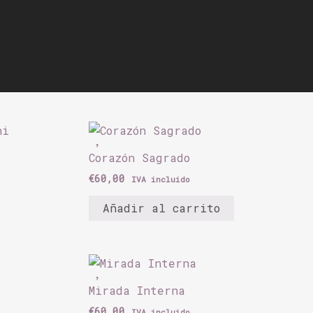
deseos
Corazón Sagrado
€
60,00
IVA incluido
Añadir al carrito
Mirada Interna
€
60,00
IVA incluido