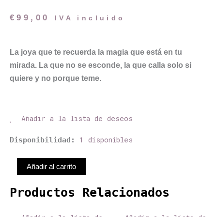
€
99,00
IVA incluido
La joya que te recuerda la magia que está en tu
mirada. La que no se esconde, la que calla solo si
quiere y no porque teme.
Añadir a la lista de deseos
Colgante
1 disponibles
Disponibilidad:
con
Lágrima
Añadir al carrito
Amatista
2
Productos Relacionados
cantidad