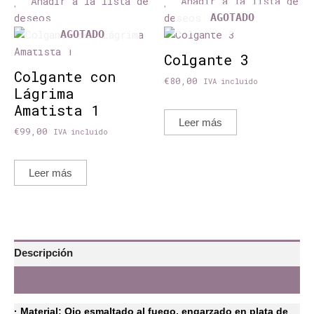
Añadir a la lista de
Añadir a la lista de
deseos
deseos
AGOTADO
AGOTADO
Colgante 3
Colgante con
€
80,00
IVA incluido
Lágrima
Amatista 1
Leer más
€
99,00
IVA incluido
Leer más
Descripción
Valoraciones (0)
· Material: Ojo esmaltado al fuego, engarzado en plata de