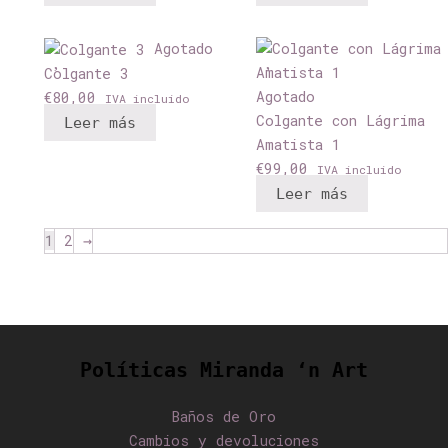
Agotado
Colgante 3
Agotado
€
80,00
IVA incluido
Colgante con Lágrima
Leer más
Amatista 1
€
99,00
IVA incluido
Leer más
1
2
→
Políticas Miranda ‘n Art
Baños de Oro
Cambios y devoluciones