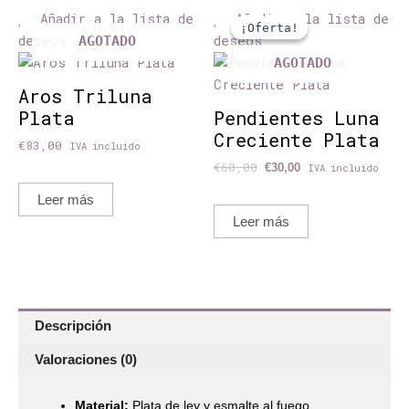
El
El
Añadir a la lista de
Añadir a la lista de
precio
precio
¡Oferta!
¡Oferta!
original
actual
deseos
deseos
AGOTADO
era:
es:
AGOTADO
€60,00.
€30,00.
Aros Triluna
Plata
Pendientes Luna
Creciente Plata
€
83,00
IVA incluido
€
60,00
€
30,00
IVA incluido
Leer más
Leer más
Descripción
Valoraciones (0)
Material:
Plata de ley y esmalte al fuego.