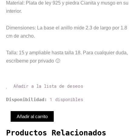
Material: Plata de ley 925 y piedra Cianita y musgo en su
interior.
Dimensiones: La base el anillo mide 2.3 de largo por 1.8
cm de ancho.
Talla: 15 y ampliable hasta talla 18. Para cualquier duda,
escríbeme por privado 🙂
Añadir a la lista de deseos
Anillo
1 disponibles
Disponibilidad:
piedra
Cianita
Añadir al carrito
con
musgo
Productos Relacionados
cantidad