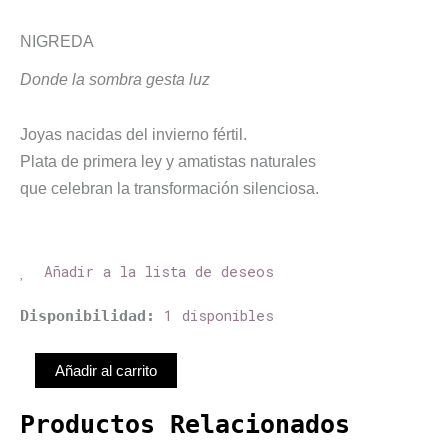
NIGREDA
Donde la sombra gesta luz
Joyas nacidas del invierno fértil.
Plata de primera ley y amatistas naturales
que celebran la transformación silenciosa.
Añadir a la lista de deseos
Daga
1 disponibles
Disponibilidad:
cantidad
Añadir al carrito
Productos Relacionados