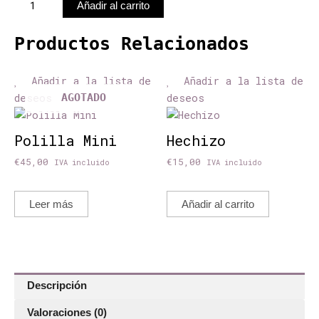
Pendientes
Añadir al carrito
Polillas
Volando
Productos Relacionados
cantidad
Añadir a la lista de
Añadir a la lista de
deseos
deseos
AGOTADO
Polilla Mini
Hechizo
€
45,00
€
15,00
IVA incluido
IVA incluido
Leer más
Añadir al carrito
Descripción
Valoraciones (0)