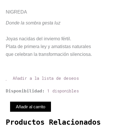
NIGREDA
Donde la sombra gesta luz
Joyas nacidas del invierno fértil.
Plata de primera ley y amatistas naturales
que celebran la transformación silenciosa.
Añadir a la lista de deseos
Equilibrio
1 disponibles
Disponibilidad:
cantidad
Añadir al carrito
Productos Relacionados