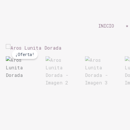
Ir
al
contenido
INICIO
✶
¡Oferta!