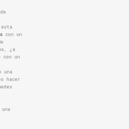
 de
 esta
a
con un
Me
os, ¿a
s con un
n una
es hacer
uedes
 una