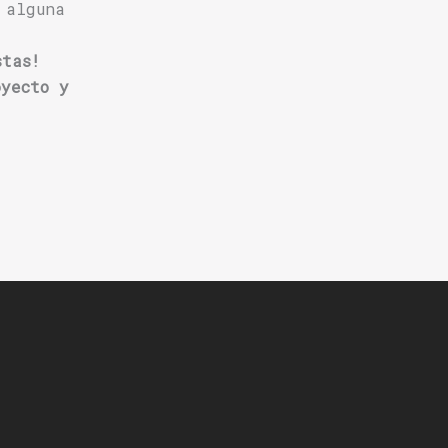
 alguna
stas!
oyecto y