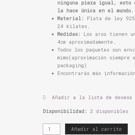
ninguna pieza igual, esto 
la hace única en el mundo.
Material:
Plata de ley 925
24 kilates.
Medidas:
Los aros tienen u
4cm aproximadamente.
Todos los paquetes son env
mimo(aproximación siempre 
packaging)
Encontrarás más informació
Añadir a la lista de deseos
Aros
Disponibilidad:
2 disponibles
Lunita
Dorada
Añadir al carrito
cantidad