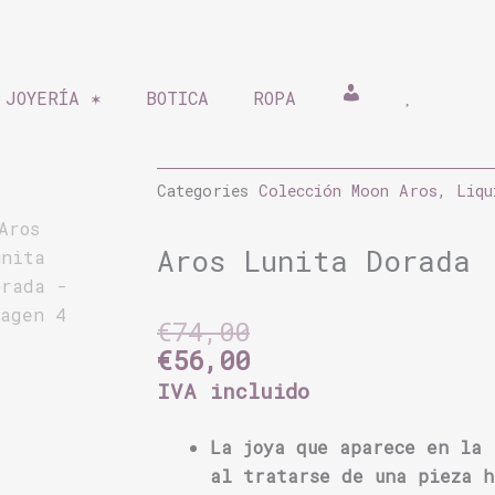
 JOYERÍA ✶
BOTICA
ROPA
Mi cuenta
Lista de
Categories
Colección Moon Aros
,
Liqu
Aros Lunita Dorada
El
El
€
74,00
precio
precio
€
56,00
original
actual
IVA incluido
era:
es:
€74,00.
€56,00.
La joya que aparece en la 
al tratarse de una pieza h