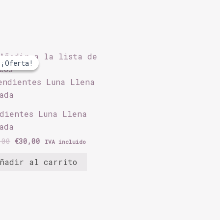
El
El
Añadir a la lista de
precio
precio
¡Oferta!
¡Oferta!
original
actual
eos
era:
es:
€65,00.
€30,00.
dientes Luna Llena
ada
,00
€
30,00
IVA incluido
ñadir al carrito