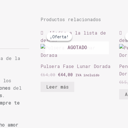
Productos relacionados
El
El
Añadir a la lista de
precio
precio
¡Oferta!
¡Oferta!
original
actual
deseos
des
era:
es:
AGOTADO
€64,00.
€44,00.
ía de la
Pulsera Fase Lunar Dorada
Pen
Dor
€
64,00
€
44,00
IVA incluido
o los
€
65
Leer más
iones
del
A
s
.
empre te
ho amor