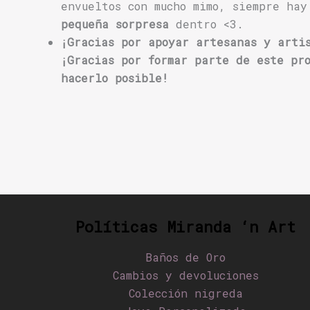
envueltos con mucho mimo, siempre hay
pequeña sorpresa
dentro <3.
¡Gracias por apoyar artesanas y arti
¡Gracias por formar parte de este pr
hacerlo posible!
Políticas Miranda ‘n Art
Baños de Oro
Cambios y devoluciones
Colección nigreda