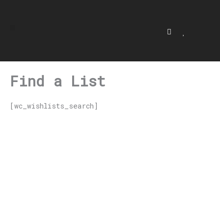
Ir
al
Menu
contenido
Cart
Mi cuenta
Lista de deseos
✶ JOYERÍA ✶
Find a List
[wc_wishlists_search]