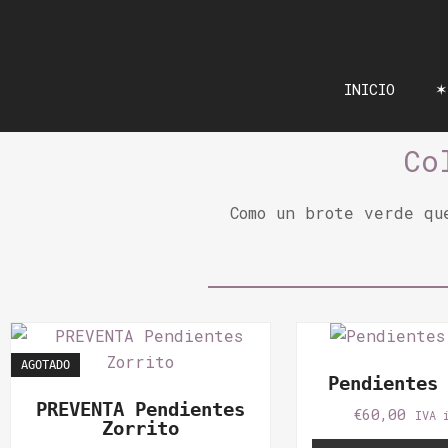
Ir
al
contenido
INICIO
✶
Co
Como un brote verde qu
AGOTADO
Pendientes
PREVENTA Pendientes
€
60,00
IVA 
Zorrito