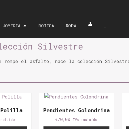
 JOYERÍA ✶
BOTICA
ROPA
Mi cuenta
Lista de 
lección Silvestre
e rompe el asfalto, nace la colección Silvestr
 Polilla
Pendientes Golondrina
€
70,00
incluido
IVA incluido