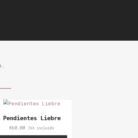
deseos
e.
Pendientes Liebre
€
60,00
IVA incluido